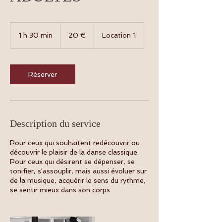
20
euros
1 h 30 min
1
20 €
Location 1
3
0
m
i
Réserver
n
Description du service
Pour ceux qui souhaitent redécouvrir ou
découvrir le plaisir de la danse classique.
Pour ceux qui désirent se dépenser, se
tonifier, s'assouplir, mais aussi évoluer sur
de la musique, acquérir le sens du rythme,
se sentir mieux dans son corps.